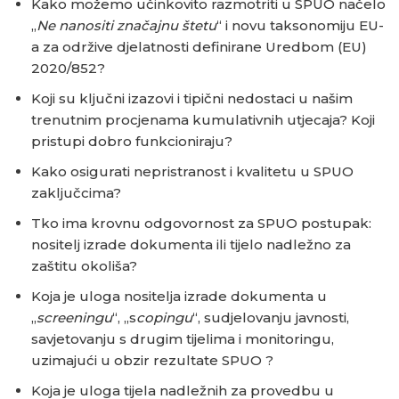
Kako možemo učinkovito razmotriti u SPUO načelo
„
Ne nanositi značajnu štetu
“ i novu taksonomiju EU-
a za održive djelatnosti definirane Uredbom (EU)
2020/852?
Koji su ključni izazovi i tipični nedostaci u našim
trenutnim procjenama kumulativnih utjecaja? Koji
pristupi dobro funkcioniraju?
Kako osigurati nepristranost i kvalitetu u SPUO
zaključcima?
Tko ima krovnu odgovornost za SPUO postupak:
nositelj izrade dokumenta ili tijelo nadležno za
zaštitu okoliša?
Koja je uloga nositelja izrade dokumenta u
„
screeningu
“, „s
copingu
“, sudjelovanju javnosti,
savjetovanju s drugim tijelima i monitoringu,
uzimajući u obzir rezultate SPUO ?
Koja je uloga tijela nadležnih za provedbu u