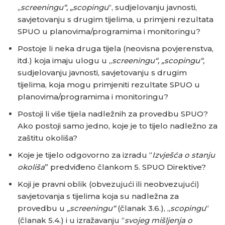
„
screeningu“, „scopingu
“, sudjelovanju javnosti,
savjetovanju s drugim tijelima, u primjeni rezultata
SPUO u planovima/programima i monitoringu?
Postoje li neka druga tijela (neovisna povjerenstva,
itd.) koja imaju ulogu u „
screeningu“, „scopingu“,
sudjelovanju javnosti, savjetovanju s drugim
tijelima, koja mogu primjeniti rezultate SPUO u
planovima/programima i monitoringu?
Postoji li više tijela nadležnih za provedbu SPUO?
Ako postoji samo jedno, koje je to tijelo nadležno za
zaštitu okoliša?
Koje je tijelo odgovorno za izradu “
Izvješća o stanju
okoliša
” predviđeno člankom 5. SPUO Direktive?
Koji je pravni oblik (obvezujući ili neobvezujući)
savjetovanja s tijelima koja su nadležna za
provedbu u
„screeningu“
(članak 3.6.), „
scopingu
“
(članak 5.4.) i u izražavanju “
svojeg mišljenja o