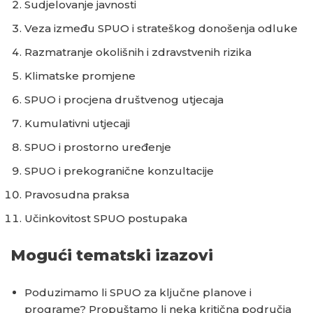
Sudjelovanje javnosti
Veza između SPUO i strateškog donošenja odluke
Razmatranje okolišnih i zdravstvenih rizika
Klimatske promjene
SPUO i procjena društvenog utjecaja
Kumulativni utjecaji
SPUO i prostorno uređenje
SPUO i prekogranične konzultacije
Pravosudna praksa
Učinkovitost SPUO postupaka
Mogući tematski izazovi
Poduzimamo li SPUO za ključne planove i
programe? Propuštamo li neka kritična područja