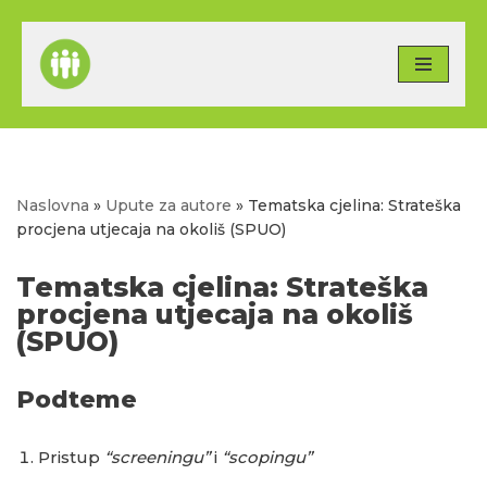
Skip
to
content
Naslovna
»
Upute za autore
»
Tematska cjelina: Strateška
procjena utjecaja na okoliš (SPUO)
Tematska cjelina: Strateška
procjena utjecaja na okoliš
(SPUO)
Podteme
Pristup
“screeningu”
i
“scopingu”