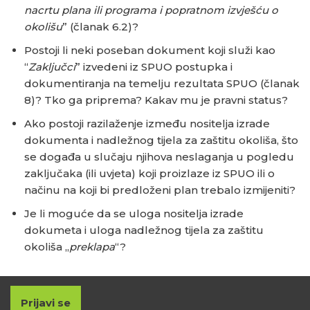
nacrtu plana ili programa i popratnom izvješću o
okolišu
” (članak 6.2)?
Postoji li neki poseban dokument koji služi kao
“
Zaključci
” izvedeni iz SPUO postupka i
dokumentiranja na temelju rezultata SPUO (članak
8)? Tko ga priprema? Kakav mu je pravni status?
Ako postoji razilaženje između nositelja izrade
dokumenta i nadležnog tijela za zaštitu okoliša, što
se događa u slučaju njihova neslaganja u pogledu
zaključaka (ili uvjeta) koji proizlaze iz SPUO ili o
načinu na koji bi predloženi plan trebalo izmijeniti?
Je li moguće da se uloga nositelja izrade
dokumeta i uloga nadležnog tijela za zaštitu
okoliša „
preklapa
“?
Prijavi se