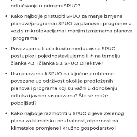
odlučivanja u primjeni SPUO?
Kako najbolje pristupiti SPUO za manje izmjene
planova/programa i SPUO za planove i programe u
vezi s mikrolokacijama i manjim izmjenama planova
i programa?
Povezujemo li učinkovito međuovisne SPUO
postupke i pojednostavljujemo li ih na temelju
članka 4.3. i članka 5.3. SPUO Direktive?
Usmjeravamo li SPUO na ključne probleme
povezane uz održivost okoliša predloženih
planova i programa koji su važni u donošenju
odluka i javnim raspravama? Što se može
poboljšati?
Kako najbolje razmotriti u SPUO ciljeve Zelenog
plana za klimatsku neutralnost, otpornost na
klimatske promjene i kružno gospodarstvo?