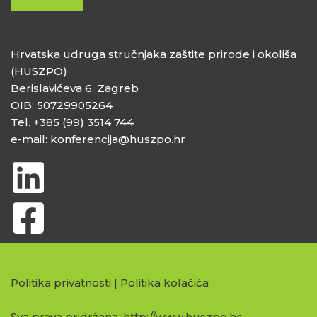
Hrvatska udruga stručnjaka zaštite prirode i okoliša
(HUSZPO)
Berislavićeva 6, Zagreb
OIB: 50729905264
Tel. +385 (99) 3514 744
e-mail: konferencija@huszpo.hr
Politika privatnosti
|
Politika kolačića
Sva prava pridržana. http://www.huszpo.hr