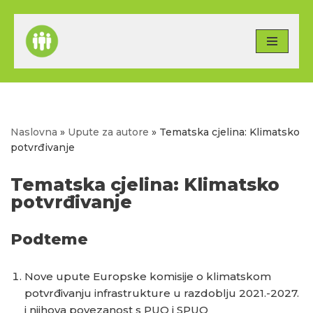
Skip
to
content
Naslovna
»
Upute za autore
»
Tematska cjelina: Klimatsko
potvrđivanje
Tematska cjelina: Klimatsko
potvrđivanje
Podteme
Nove upute Europske komisije o klimatskom
potvrđivanju infrastrukture u razdoblju 2021.-2027.
i njihova povezanost s PUO i SPUO