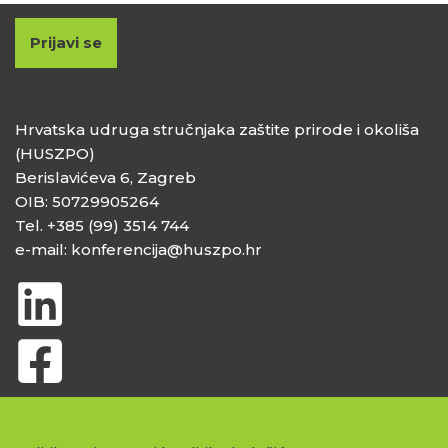
Prijavi se
Hrvatska udruga stručnjaka zaštite prirode i okoliša
(HUSZPO)
Berislavićeva 6, Zagreb
OIB: 50729905264
Tel. +385 (99) 3514 744
e-mail: konferencija@huszpo.hr