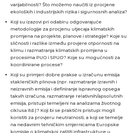
varijabilnosti? Što možemo naučiti iz procjene
ekoloških i industrijskih rizika i sigurnosnih analiza?
Koji su izazovi pri odabiru odgovarajuće
metodologije za procjenu utjecaja klimatskih
promjena na projekte, planove i strategije? Koje su
sličnosti i razlike između provjere otpornosti na
klimu i razmatranja klimatskih promjena u
procesima PUO i SPUO? Koje su mogućnosti za
koordinirane procese?
Koji su primjeri dobre prakse u izračunu emisija
stakleničkih plinova (npr. razmatranje izravnih i
neizravnih emisija i definiranje ispravnog opsega
takvih izračuna, razmatranje relativnih/apsolutnih
emisija, pristupi temeljeni na analizama životnog
ciklusa itd.)? Koji bi se praktični pristupi mogli
koristiti za provjeru neutralnosti, a koji se temelje
na nedavnim tehničkim smjernicama Europske
komisije o klimatskoj zaštiti infrastrukture u