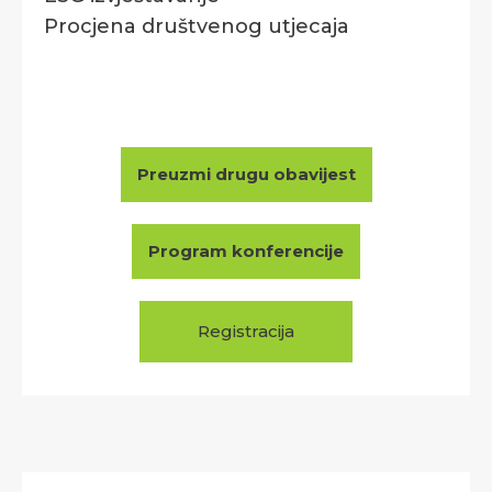
Procjena društvenog utjecaja
Preuzmi drugu obavijest
Program konferencije
Registracija