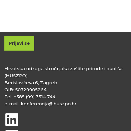
Prijavi se
Hrvatska udruga stručnjaka zaštite prirode i okoliša
(HUSZPO)
Berislavićeva 6, Zagreb
OIB: 50729905264
Tel. +385 (99) 3514 744
e-mail: konferencija@huszpo.hr