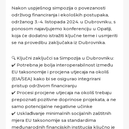
Nakon uspješnog simpozija o povezanosti
održivog financiranja i ekoloških postupaka,
održanog 3.-4. listopada 2024. u Dubrovniku, s
ponosom najavljujemo konferenciju u Opatiji,
koja će dodatno istražiti ključne teme i usmjeriti
se na provedbu zaključaka iz Dubrovnika.
🔍 Ključni zaključci sa Simpozija u Dubrovniku:
✔️ Potrebna je bolja interoperabilnost između
EU taksonomije i procjena utjecaja na okoliš
(EIA/SEA) kako bi se osigurao integrirani
pristup održivom financiranju
✔️ Procesi procjene utjecaja na okoliš trebaju
prepoznati pozitivne doprinose projekata, a ne
samo potencijalne negativne učinke
✔️ Usklađivanje minimalnih socijalnih zaštitnih
mjera EU taksonomije sa standardima
međunarodnih financijskih institucija ključno je